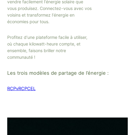
vendre facilement lʼénergie solaire que
vous produisez. Connectez-vous avec vos
voisins et transformez lʼénergie en
économies pour tous.
Profitez dʼune plateforme facile à utiliser,
où chaque kilowatt-heure compte, et
ensemble, faisons briller notre
communauté !
Les trois modèles de partage de l’énergie :
RCPv
RCP
CEL